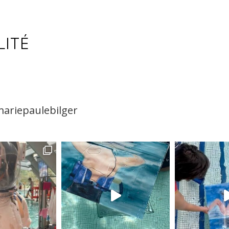
LITÉ
ariepaulebilger